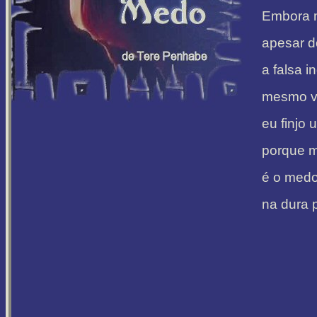
Embora 
apesar d
a falsa i
mesmo ve
eu finjo 
porque m
é o medo
na dura 