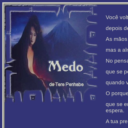
Você vol
depois d
As mãos 
mas a al
No pensa
que se p
quando v
O porque 
que se e
espera.
A tua pr