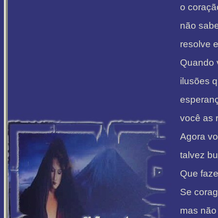
o coraçã
não sabe 
resolve e
Quando v
ilusões 
esperanç
você as 
Agora vo
talvez bu
Que faze
Se corag
mas não 