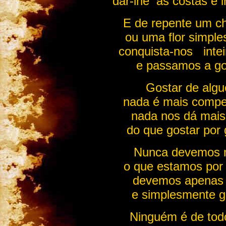
dar-lhe as costas e i
E de repente um 
ou uma flor simpl
conquista-nos inte
e passamos a go
Gostar de alg
nada é mais comp
nada nos dá mai
do que gostar por 
Nunca devemos 
o que estamos por
devemos apenas s
e simplesmente g
Ninguém é de tod