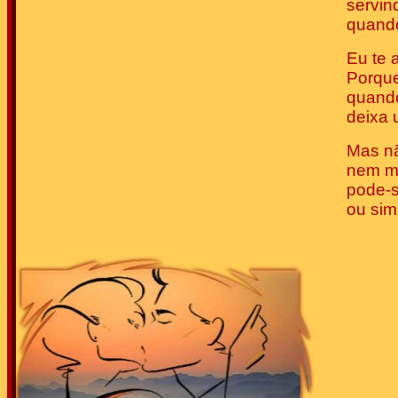
servin
quando
Eu te 
Porque
quando
deixa 
Mas n
nem m
pode-s
ou sim