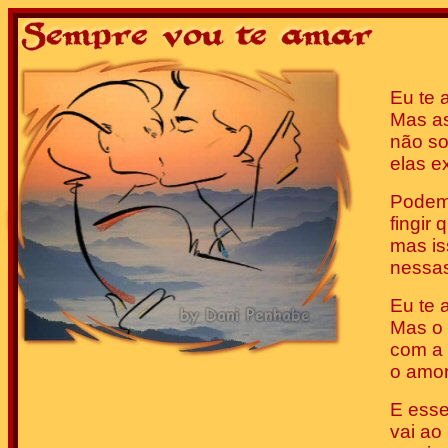
Eu te 
Mas a
não so
elas e
Podemo
fingir
mas is
nessas
Eu te 
Mas o 
com a 
o amor
E esse
vai ao