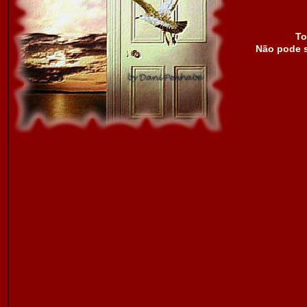
To
Não pode s