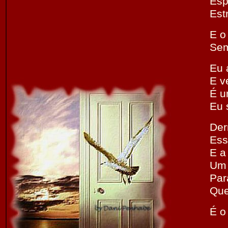
Esp
Estr
E o
Sem
Eu 
E v
É u
Eu 
Der
Ess
E a
Um 
Par
Que
É o