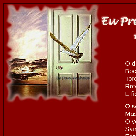
O d
Boc
Tor
Ret
E fi
O s
Mas
O v
Sai