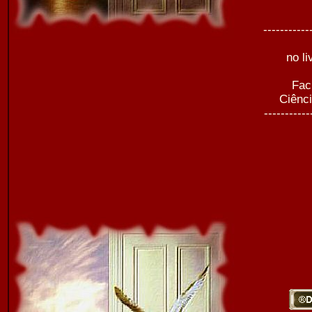
-----------
no li
Fac
Ciênc
-----------