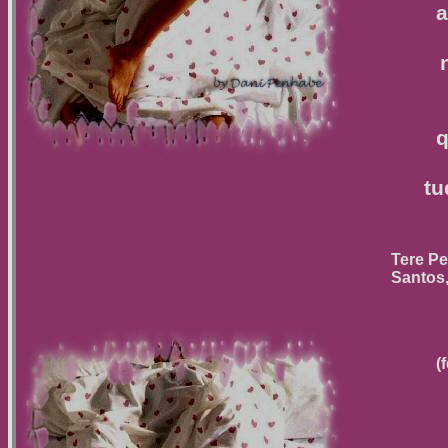
a
q
tu
Tere P
Santos,
(