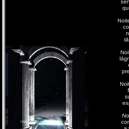
sen
qu
Noit
co
n
tã
Noi
lág
pr
Noi
s
es
No
con
a 