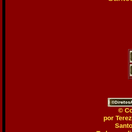
© Co
por Tere
Santo