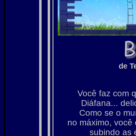
de T
Você faz com q
Diáfana... del
Como se o mun
no máximo, você e
subindo as 