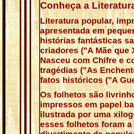
Conheça a Literatur
Literatura popular, im
apresentada em pequen
histórias fantásticas 
criadores ("A Mãe que X
Nasceu com Chifre e c
tragédias ("As Enchent
fatos históricos ("A Gu
Os folhetos são livrinh
impressos em papel ba
ilustrada por uma xilo
esses folhetos foram a