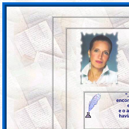
".
encon
e o 
haví