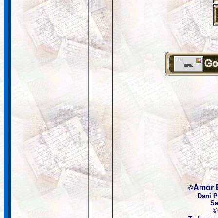
Amor 
©
Dani 
Sa
©