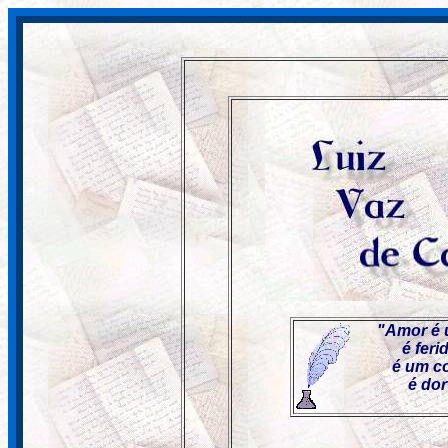
"
Amor é 
é feri
é um c
é dor