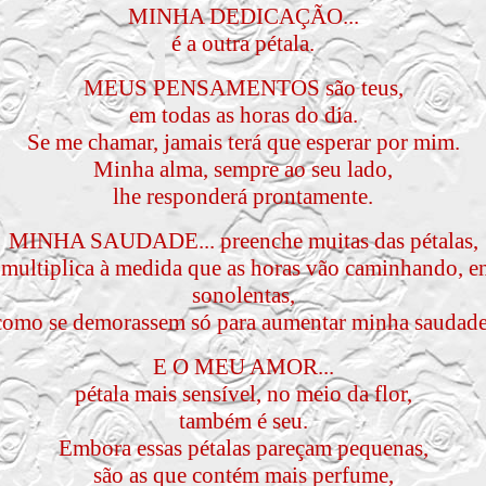
MINHA DEDICAÇÃO...
é a outra pétala.
MEUS PENSAMENTOS são teus,
em todas as horas do dia.
Se me chamar, jamais terá que esperar por mim.
Minha alma, sempre ao seu lado,
lhe responderá prontamente.
MINHA SAUDADE... preenche muitas das pétalas,
multiplica à medida que as horas vão caminhando, en
sonolentas,
como se demorassem só para aumentar minha saudade
E O MEU AMOR...
pétala mais sensível, no meio da flor,
também é seu.
Embora essas pétalas pareçam pequenas,
são as que contém mais perfume,