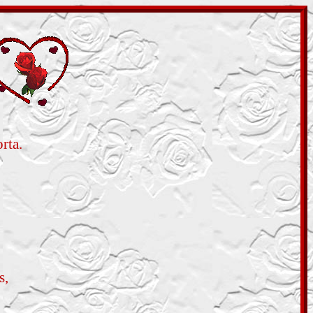
rta.
s,