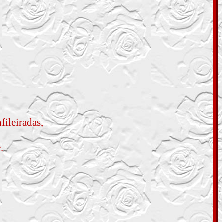
fileiradas,
.