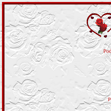
Pod
p