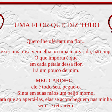
UMA FLOR QUE DIZ TUDO
Quero lhe ofertar uma flor...
e ser uma rosa vermelha ou uma margarida, não impo
O que importa é que
em cada pétala dessa flor,
irá um pouco de mim.
MEU CARINHO...
ele é todo seu, pegue-o.
Sinta em suas mãos um beijo morno,
ara que ao apertá-las, elas se aconcheguem nas minha
sem se retraírem.