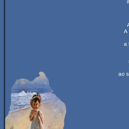
A 
a 
ao s