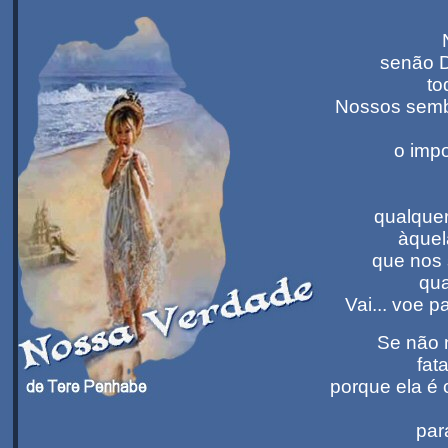
senão D
to
Nossos sembl
o imp
qualquer
àquel
que nos 
qua
Vai... voe p
Se não 
fat
porque ela é
par