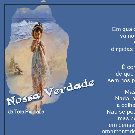
Em qual
vamos
dirigida
É co
de que 
sem nos p
Mas
Nada, a
a colh
Não se po
mas p
em pensa
ornamentado