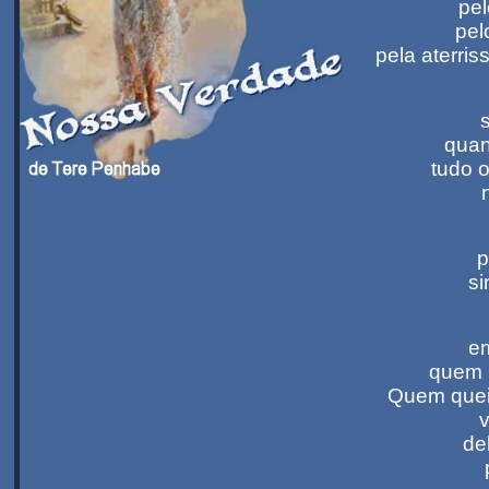
pel
pel
pela aterris
quan
tudo 
p
si
em
quem p
Quem quei
v
de