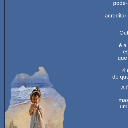
pode-
acreditar
Out
é a
e
que 
é 
do que
A 
mas
uma